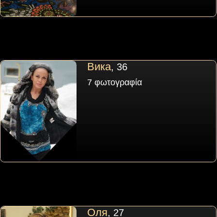
Вика
, 36
7 φωτογραφία
Оля
, 27